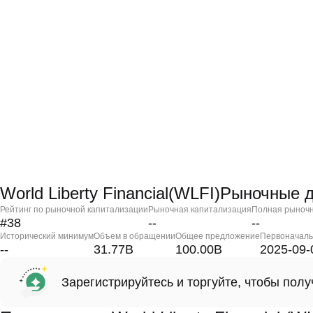
World Liberty Financial(WLFI)Рыночные
Рейтинг по рыночной капитализации
Рыночная капитализация
Полная рыночн
#38
--
--
Исторический минимум
Объем в обращении
Общее предложение
Первоначаль
--
31.77B
100.00B
2025-09-
Зарегистрируйтесь и торгуйте, чтобы пол