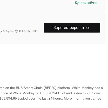
Купить сейчас
Зарегистрироваться
ую сделку и получите
tes on the BNB Smart Chain (BEP20) platform. White Monkey has a
wn price of White Monkey is 0.00004794 USD and is down -2.07 over
h $153,894.65 traded over the last 24 hours. More information can be