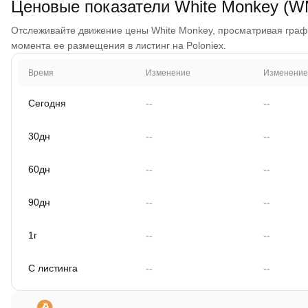
Ценовые показатели White Monkey (W
Отслеживайте движение цены White Monkey, просматривая графики
момента ее размещения в листинг на Poloniex.
Время
Изменение
Изменение
Сегодня
--
--
30дн
--
--
60дн
--
--
90дн
--
--
1г
--
--
С листинга
--
--