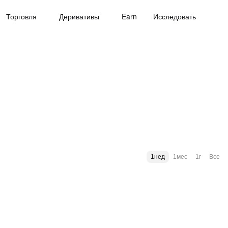
Торговля
Деривативы
Earn
Исследовать
1нед
1мес
1г
Все