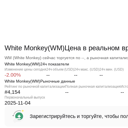
White Monkey(WM)Цена в реальном в
WM (White Monkey) сейчас торгуется по --, а рыночная капитализа
White Monkey(WM)24ч показатели
Изменение цены сегодня
24ч объем (USD)
24ч макс. (USD)
24ч мин. (USD)
-2.00%
--
--
--
White Monkey(WM)Рыночные данные
Рейтинг по рыночной капитализации
Полная рыночная капитализация
Ист
#4,154
--
--
Первоначальный выпуск
2025-11-04
Зарегистрируйтесь и торгуйте, чтобы п