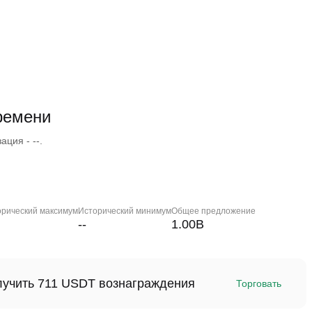
ремени
ция - --.
орический максимум
Исторический минимум
Общее предложение
--
1.00B
олучить 711 USDT вознаграждения
Торговать