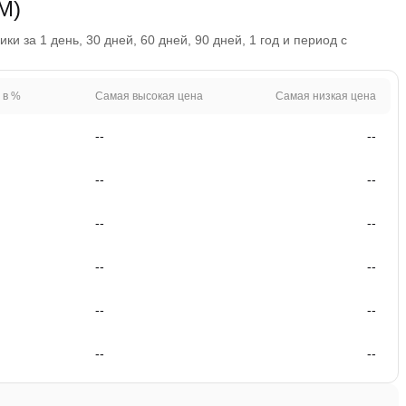
M)
 за 1 день, 30 дней, 60 дней, 90 дней, 1 год и период с
 в %
Самая высокая цена
Самая низкая цена
--
--
--
--
--
--
--
--
--
--
--
--