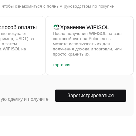
, чтобы ознакомиться с полным руководством по покупке
способ оплаты
Хранение WIFISOL
ычно покупают
После получения WIFISOL на ваш
пример, USDT) за
спотовый счет на Poloniex вы
 а затем
можете использовать их для
а WIFISOL на
получения дохода и торговли, или
просто хранить их.
торговля
Зарегистрироваться
ую сделку и получите