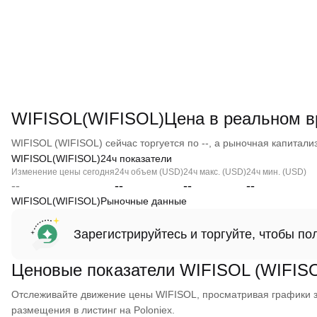
WIFISOL(WIFISOL)Цена в реальном 
WIFISOL (WIFISOL) сейчас торгуется по --, а рыночная капитализа
WIFISOL(WIFISOL)24ч показатели
Изменение цены сегодня
24ч объем (USD)
24ч макс. (USD)
24ч мин. (USD)
--
--
--
--
WIFISOL(WIFISOL)Рыночные данные
Зарегистрируйтесь и торгуйте, чтобы п
Ценовые показатели WIFISOL (WIFIS
Отслеживайте движение цены WIFISOL, просматривая графики за 
размещения в листинг на Poloniex.