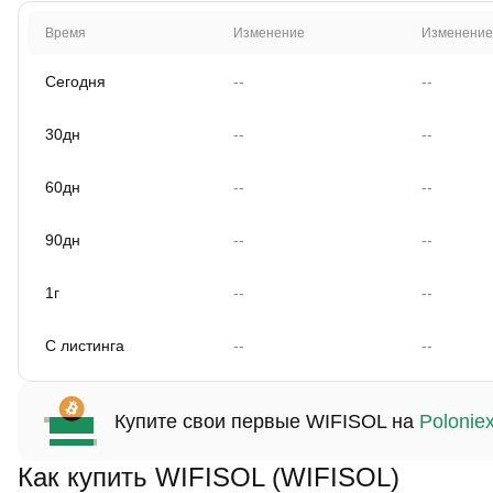
Время
Изменение
Изменение
Сегодня
--
--
30дн
--
--
60дн
--
--
90дн
--
--
1г
--
--
С листинга
--
--
Купите свои первые WIFISOL на
Polonie
Как купить WIFISOL (WIFISOL)