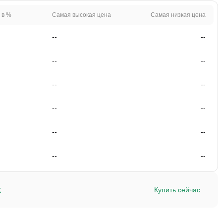
 в %
Самая высокая цена
Самая низкая цена
--
--
--
--
--
--
--
--
--
--
--
--
x
Купить сейчас