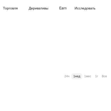
Торговля
Деривативы
Earn
Исследовать
24ч
1нед
1мес
1г
Все