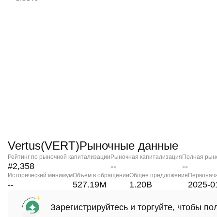
Vertus(VERT)Рыночные данные
Рейтинг по рыночной капитализации
Рыночная капитализация
Полная рын
#2,358
--
--
Исторический минимум
Объем в обращении
Общее предложение
Первонач
--
527.19M
1.20B
2025-0
Зарегистрируйтесь и торгуйте, чтобы п