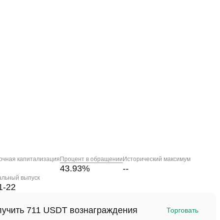
очная капитализация
Процент в обращении
Исторический максимум
43.93
%
--
альный выпуск
1-22
олучить 711 USDT вознаграждения
Торговать