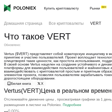
Купить криптовалюту
Рынки
Домашняя страница
Все криптовалюты
VERT
Что такое VERT
Обновлено:
Vertus ($VERT) представляет собой новаторскую инициативу в м
принятию и участию пользователей. Проект воплощает технолог
олицетворяя такие ценности, как простота использования, подд
В своей основе Vertus нацелен на создание устойчивого и дина
платформы для взаимодействия пользователей и майнинговых акт
взаимодействовать с криптовалютой простым и приятным образ
элементом проекта, позволяя пользователям зарабатывать токе
дорогостоящем оборудовании.
Белая книга
X
Vertus(VERT)Цена в реальном времен
Отслеживайте движение цены , просматривая графики за 1 день, 
размещения в листинг на Poloniex.
Подробнее
--
0.00%