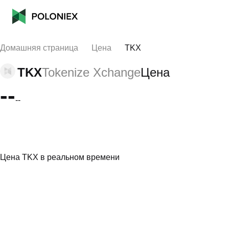
Домашняя страница
Цена
TKX
TKX
Tokenize Xchange
Цена
--
--
Цена TKX в реальном времени