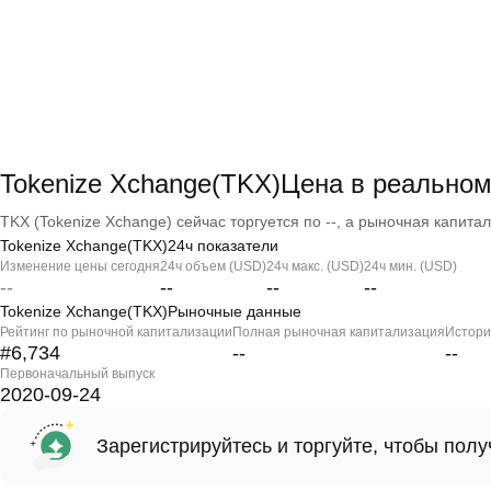
Tokenize Xchange(TKX)Цена в реально
TKX (Tokenize Xchange) сейчас торгуется по --, а рыночная капитали
Tokenize Xchange(TKX)24ч показатели
Изменение цены сегодня
24ч объем (USD)
24ч макс. (USD)
24ч мин. (USD)
--
--
--
--
Tokenize Xchange(TKX)Рыночные данные
Рейтинг по рыночной капитализации
Полная рыночная капитализация
Истори
#6,734
--
--
Первоначальный выпуск
2020-09-24
Зарегистрируйтесь и торгуйте, чтобы пол