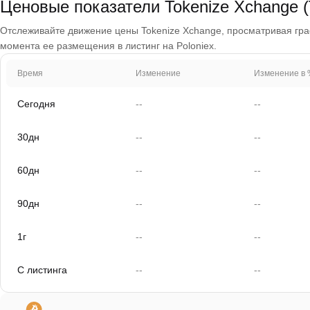
Ценовые показатели Tokenize Xchange 
Отслеживайте движение цены Tokenize Xchange, просматривая графи
момента ее размещения в листинг на Poloniex.
Время
Изменение
Изменение в 
Сегодня
--
--
30дн
--
--
60дн
--
--
90дн
--
--
1г
--
--
С листинга
--
--