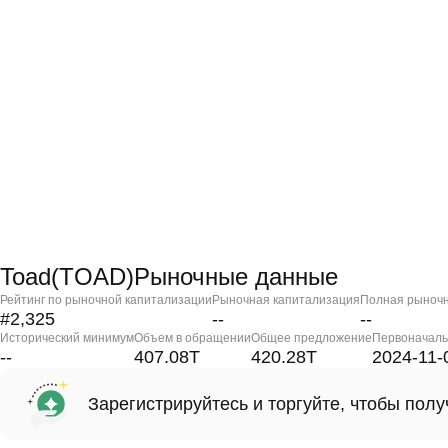
Toad(TOAD)Рыночные данные
Рейтинг по рыночной капитализации
Рыночная капитализация
Полная рыночн
#2,325
--
--
Исторический минимум
Объем в обращении
Общее предложение
Первоначаль
--
407.08T
420.28T
2024-11-
Зарегистрируйтесь и торгуйте, чтобы пол