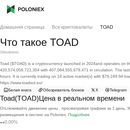
Домашняя страница
Все криптовалюты
TOAD
Что такое TOAD
Обновлено:
Toad ($TOAD) is a cryptocurrency launched in 2024and operates on the
420,574,058,721,304 with 407,084,555,679,471 in circulation. The last
hours. It is currently trading on 14 active market(s) with $79,249.94 t
https://www.toadsol.eu/.
Белая книга
Обозреватель блоков
X
Telegram
Toad(TOAD)Цена в реальном времени
Отслеживайте движение цены , просматривая графики за 1 день, 30
размещения в листинг на Poloniex.
Подробнее
--
0.00%