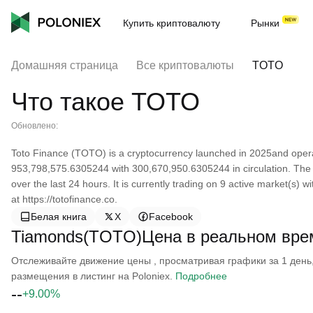
Купить криптовалюту
Рынки
Домашняя страница
Все криптовалюты
TOTO
Что такое TOTO
Обновлено:
Toto Finance (TOTO) is a cryptocurrency launched in 2025and opera
953,798,575.6305244 with 300,670,950.6305244 in circulation. The 
over the last 24 hours. It is currently trading on 9 active market(s)
at https://totofinance.co.
Белая книга
X
Facebook
Tiamonds(TOTO)Цена в реальном вре
Отслеживайте движение цены , просматривая графики за 1 день, 
размещения в листинг на Poloniex.
Подробнее
--
+9.00%