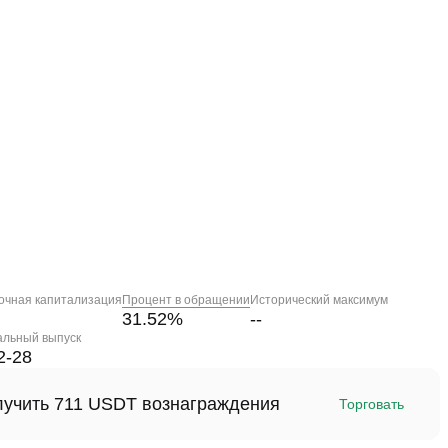
очная капитализация
Процент в обращении
Исторический максимум
31.52
%
--
альный выпуск
2-28
олучить 711 USDT вознаграждения
Торговать