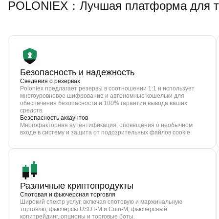
POLONIEX：Лучшая платформа для то
Безопасность и надежность
Сведения о резервах
Poloniex предлагает резервы в соотношении 1:1 и использует
многоуровневое шифрование и автономные кошельки для
обеспечения безопасности и 100% гарантии вывода ваших
средств.
Безопасность аккаунтов
Многофакторная аутентификация, оповещения о необычном
входе в систему и защита от подозрительных файлов cookie
Различные криптопродукты
Спотовая и фьючерсная торговля
Широкий спектр услуг, включая спотовую и маржинальную
торговлю, фьючерсы USDT-M и Coin-M, фьючерсный
копитрейдинг, опционы и торговые боты.