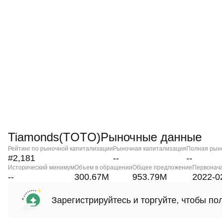
Tiamonds(TOTO)Рыночные данные
Рейтинг по рыночной капитализации
Рыночная капитализация
Полная рын
#2,181
--
--
Исторический минимум
Объем в обращении
Общее предложение
Первонач
--
300.67M
953.79M
2022-0
Зарегистрируйтесь и торгуйте, чтобы п