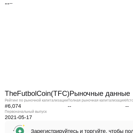
--
--
TheFutbolCoin(TFC)Рыночные данные
Рейтинг по рыночной капитализации
Полная рыночная капитализация
Ист
#6,074
--
--
Первоначальный выпуск
2021-05-17
Зарегистрируйтесь и торгуйте, чтобы п