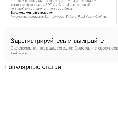
Широкий спектр услуг, включая спотовую и маржинальную
торговлю, фьючерсы USDT-M и Coin-M, фьючерсный
копитрейдинг, опционы и торговые боты.
Высокодоходный заработок
Множество продуктов Earn, включая Гибкие, Flexi Max и Стейкинг.
Зарегистрируйтесь и выиграйте
Эксклюзивная награда сегодня: Совершите свою перв
711 USDT
Популярные статьи