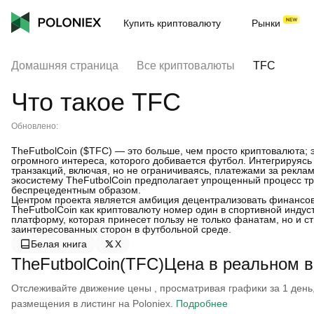
Купить криптовалюту
Рынки
Домашняя страница
Все криптовалюты
TFC
Что такое TFC
Обновлено:
TheFutbolCoin ($TFC) — это больше, чем просто криптовалюта; 
огромного интереса, которого добивается футбол. Интегрируясь 
транзакций, включая, но не ограничиваясь, платежами за реклам
экосистему TheFutbolCoin предполагает упрощенный процесс тр
беспрецедентным образом.
Центром проекта является амбиция децентрализовать финансов
TheFutbolCoin как криптовалюту номер один в спортивной индус
платформу, которая принесет пользу не только фанатам, но и с
заинтересованных сторон в футбольной среде.
Белая книга
X
TheFutbolCoin(TFC)Цена в реальном 
Отслеживайте движение цены , просматривая графики за 1 день, 
размещения в листинг на Poloniex.
Подробнее