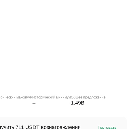
орический максимум
Исторический минимум
Общее предложение
--
1.49B
олучить 711 USDT вознаграждения
Торговать