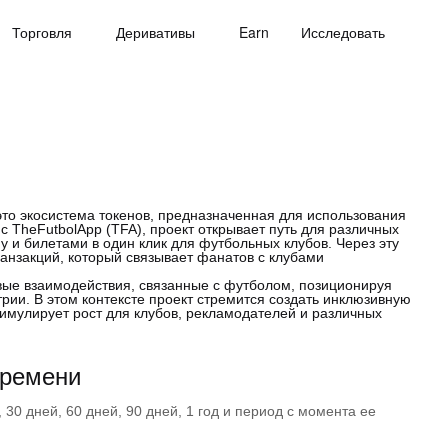
Торговля
Деривативы
Earn
Исследовать
это экосистема токенов, предназначенная для использования
с TheFutbolApp (TFA), проект открывает путь для различных
у и билетами в один клик для футбольных клубов. Через эту
анзакций, который связывает фанатов с клубами
ые взаимодействия, связанные с футболом, позиционируя
трии. В этом контексте проект стремится создать инклюзивную
тимулирует рост для клубов, рекламодателей и различных
времени
30 дней, 60 дней, 90 дней, 1 год и период с момента ее