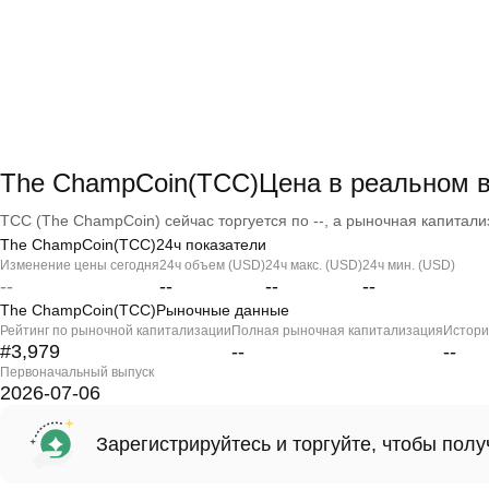
The ChampCoin(TCC)Цена в реальном 
TCC (The ChampCoin) сейчас торгуется по --, а рыночная капитализ
The ChampCoin(TCC)24ч показатели
Изменение цены сегодня
24ч объем (USD)
24ч макс. (USD)
24ч мин. (USD)
--
--
--
--
The ChampCoin(TCC)Рыночные данные
Рейтинг по рыночной капитализации
Полная рыночная капитализация
Истори
#3,979
--
--
Первоначальный выпуск
2026-07-06
Зарегистрируйтесь и торгуйте, чтобы пол