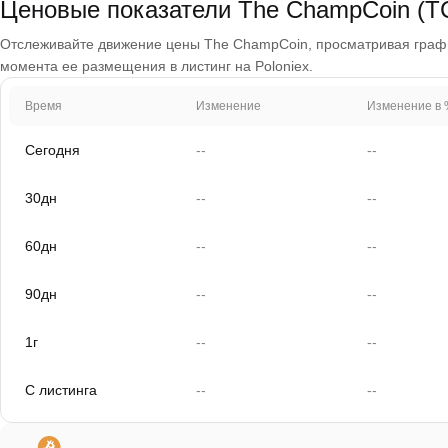
Ценовые показатели The ChampCoin (T
Отслеживайте движение цены The ChampCoin, просматривая графики 
момента ее размещения в листинг на Poloniex.
Время
Изменение
Изменение в 
Сегодня
--
--
30дн
--
--
60дн
--
--
90дн
--
--
1г
--
--
С листинга
--
--