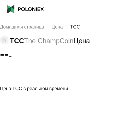
Домашняя страница
Цена
TCC
TCC
The ChampCoin
Цена
--
--
Цена TCC в реальном времени