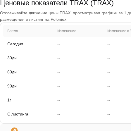
Ценовые показатели TRAX (TRAX)
Отслеживайте движение цены TRAX, просматривая графики за 1 день
размещения в листинг на Poloniex.
Время
Изменение
Изменение в 
Сегодня
--
--
30дн
--
--
60дн
--
--
90дн
--
--
1г
--
--
С листинга
--
--