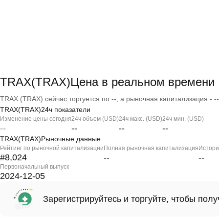
TRAX(TRAX)Цена в реальном времени
TRAX (TRAX) сейчас торгуется по --, а рыночная капитализация - --
TRAX(TRAX)24ч показатели
Изменение цены сегодня
24ч объем (USD)
24ч макс. (USD)
24ч мин. (USD)
--
--
--
--
TRAX(TRAX)Рыночные данные
Рейтинг по рыночной капитализации
Полная рыночная капитализация
Истори
#8,024
--
--
Первоначальный выпуск
2024-12-05
Зарегистрируйтесь и торгуйте, чтобы пол