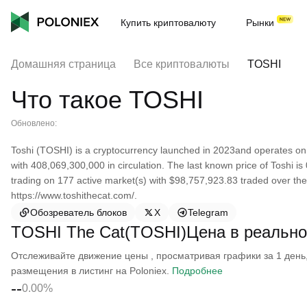
Купить криптовалюту
Рынки
Домашняя страница
Все криптовалюты
TOSHI
Что такое TOSHI
Обновлено:
Toshi (TOSHI) is a cryptocurrency launched in 2023and operates on 
with 408,069,300,000 in circulation. The last known price of Toshi is
trading on 177 active market(s) with $98,757,923.83 traded over the
https://www.toshithecat.com/.
Обозреватель блоков
X
Telegram
TOSHI The Cat(TOSHI)Цена в реальн
Отслеживайте движение цены , просматривая графики за 1 день, 
размещения в листинг на Poloniex.
Подробнее
--
0.00%