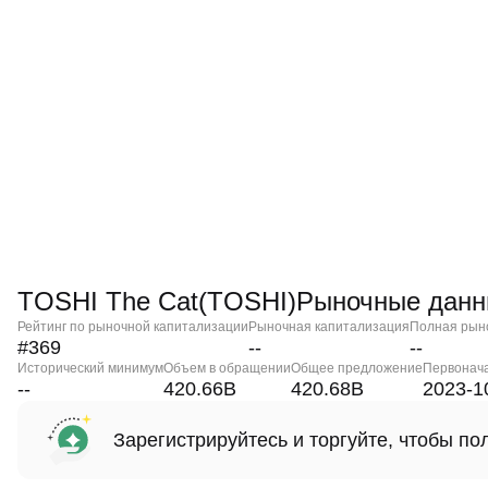
TOSHI The Cat(TOSHI)Рыночные дан
Рейтинг по рыночной капитализации
Рыночная капитализация
Полная рын
#369
--
--
Исторический минимум
Объем в обращении
Общее предложение
Первонач
--
420.66B
420.68B
2023-1
Зарегистрируйтесь и торгуйте, чтобы п