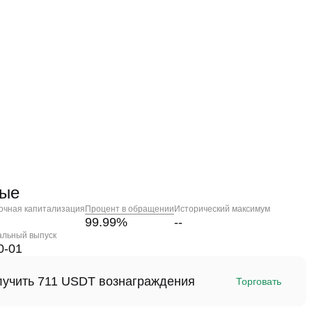
ные
очная капитализация
Процент в обращении
Исторический максимум
99.99
%
--
альный выпуск
0-01
олучить 711 USDT вознаграждения
Торговать