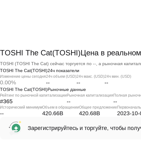
TOSHI The Cat(TOSHI)Цена в реально
TOSHI (TOSHI The Cat) сейчас торгуется по --, а рыночная капитали
TOSHI The Cat(TOSHI)24ч показатели
Изменение цены сегодня
24ч объем (USD)
24ч макс. (USD)
24ч мин. (USD)
0.00%
--
--
--
TOSHI The Cat(TOSHI)Рыночные данные
Рейтинг по рыночной капитализации
Рыночная капитализация
Полная рыночн
#365
--
--
Исторический минимум
Объем в обращении
Общее предложение
Первоначаль
--
420.66B
420.68B
2023-10-
Зарегистрируйтесь и торгуйте, чтобы пол