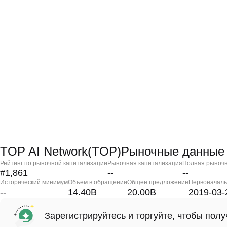
TOP AI Network(TOP)Рыночные данные
Рейтинг по рыночной капитализации
Рыночная капитализация
Полная рыночн
#1,861
--
--
Исторический минимум
Объем в обращении
Общее предложение
Первоначаль
--
14.40B
20.00B
2019-03-
Зарегистрируйтесь и торгуйте, чтобы пол