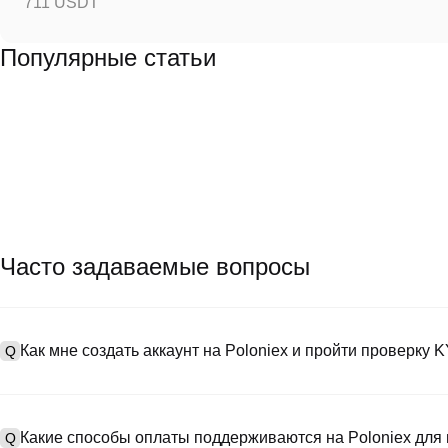
711 USDT
Популярные статьи
Часто задаваемые вопросы
Как мне создать аккаунт на Poloniex и пройти проверку 
Q
Чтобы создать аккаунт, посетите
страницу регистрации
на нашем
A
app (iOS/Android). Нажмите "Зарегистрироваться", укажите сво
Какие способы оплаты поддерживаются на Poloniex для 
Q
пароль и пройдите проверку с помощью ссылки для подтвержде