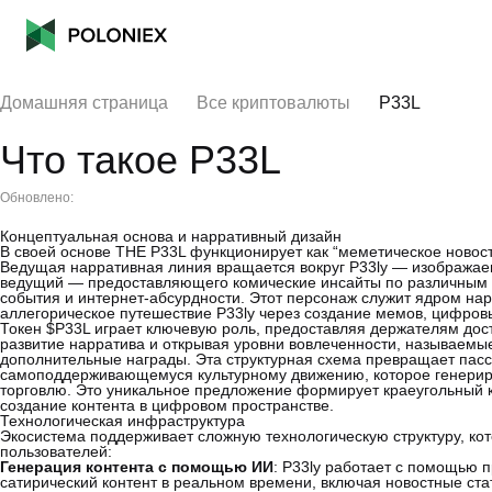
Домашняя страница
Все криптовалюты
P33L
Что такое P33L
Обновлено:
Концептуальная основа и нарративный дизайн
В своей основе THE P33L функционирует как “меметическое новостн
Ведущая нарративная линия вращается вокруг P33ly — изображаем
ведущий — предоставляющего комические инсайты по различным 
события и интернет-абсурдности. Этот персонаж служит ядром на
аллегорическое путешествие P33ly через создание мемов, цифро
Токен $P33L играет ключевую роль, предоставляя держателям досту
развитие нарратива и открывая уровни вовлеченности, называемые 
дополнительные награды. Эта структурная схема превращает пасс
самоподдерживающемуся культурному движению, которое генерируе
торговлю. Это уникальное предложение формирует краеугольный 
создание контента в цифровом пространстве.
Технологическая инфраструктура
Экосистема поддерживает сложную технологическую структуру, ко
пользователей:
Генерация контента с помощью ИИ
: P33ly работает с помощью 
сатирический контент в реальном времени, включая новостные ста