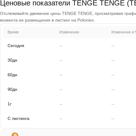
Ценовые показатели TENGE TENGE (
Отслеживайте движение цены TENGE TENGE, просматривая графики з
момента ее размещения в листинг на Poloniex.
Время
Изменение
Изменение в 
Сегодня
--
--
30дн
--
--
60дн
--
--
90дн
--
--
1г
--
--
С листинга
--
--