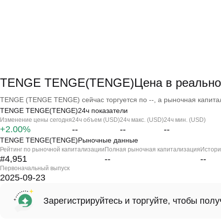
TENGE TENGE(TENGE)Цена в реально
TENGE (TENGE TENGE) сейчас торгуется по --, а рыночная капитали
TENGE TENGE(TENGE)24ч показатели
Изменение цены сегодня
24ч объем (USD)
24ч макс. (USD)
24ч мин. (USD)
+2.00%
--
--
--
TENGE TENGE(TENGE)Рыночные данные
Рейтинг по рыночной капитализации
Полная рыночная капитализация
Истори
#4,951
--
--
Первоначальный выпуск
2025-09-23
Зарегистрируйтесь и торгуйте, чтобы пол