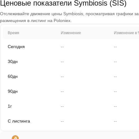
Ценовые показатели Symbiosis (SIS)
Отслеживайте движение цены Symbiosis, просматривая графики за 1
размещения в листинг на Poloniex.
Время
Изменение
Изменение в 
Сегодня
--
--
30дн
--
--
60дн
--
--
90дн
--
--
1г
--
--
С листинга
--
--