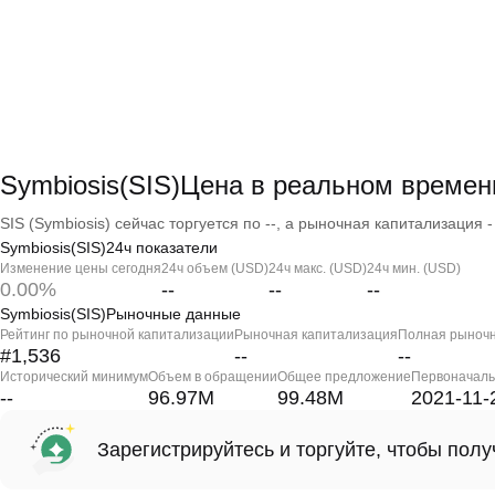
Symbiosis(SIS)Цена в реальном времен
SIS (Symbiosis) сейчас торгуется по --, а рыночная капитализация - 
Symbiosis(SIS)24ч показатели
Изменение цены сегодня
24ч объем (USD)
24ч макс. (USD)
24ч мин. (USD)
0.00%
--
--
--
Symbiosis(SIS)Рыночные данные
Рейтинг по рыночной капитализации
Рыночная капитализация
Полная рыночн
#1,536
--
--
Исторический минимум
Объем в обращении
Общее предложение
Первоначаль
--
96.97M
99.48M
2021-11-
Зарегистрируйтесь и торгуйте, чтобы пол