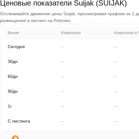
Ценовые показатели Suijak (SUIJAK)
Отслеживайте движение цены Suijak, просматривая графики за 1 ден
размещения в листинг на Poloniex.
Время
Изменение
Изменение в 
Сегодня
--
--
30дн
--
--
60дн
--
--
90дн
--
--
1г
--
--
С листинга
--
--