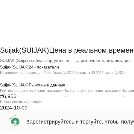
Suijak(SUIJAK)Цена в реальном времен
SUIJAK (Suijak) сейчас торгуется по --, а рыночная капитализация - 
Suijak(SUIJAK)24ч показатели
Изменение цены сегодня
24ч объем (USD)
24ч макс. (USD)
24ч мин. (USD)
--
--
--
--
Suijak(SUIJAK)Рыночные данные
Рейтинг по рыночной капитализации
Полная рыночная капитализация
Истори
#6,956
--
--
Первоначальный выпуск
2024-10-09
Зарегистрируйтесь и торгуйте, чтобы пол