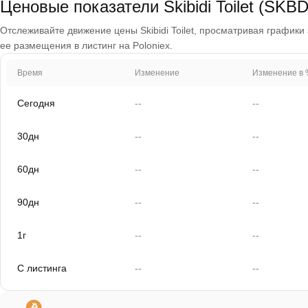
Ценовые показатели Skibidi Toilet (SKBD
Отслеживайте движение цены Skibidi Toilet, просматривая графики з
ее размещения в листинг на Poloniex.
Время
Изменение
Изменение в 
Сегодня
--
--
30дн
--
--
60дн
--
--
90дн
--
--
1г
--
--
С листинга
--
--