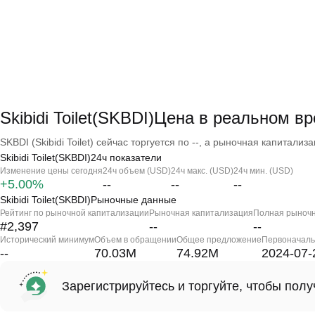
Skibidi Toilet(SKBDI)Цена в реальном в
SKBDI (Skibidi Toilet) сейчас торгуется по --, а рыночная капитализац
Skibidi Toilet(SKBDI)24ч показатели
Изменение цены сегодня
24ч объем (USD)
24ч макс. (USD)
24ч мин. (USD)
+5.00%
--
--
--
Skibidi Toilet(SKBDI)Рыночные данные
Рейтинг по рыночной капитализации
Рыночная капитализация
Полная рыночн
#2,397
--
--
Исторический минимум
Объем в обращении
Общее предложение
Первоначаль
--
70.03M
74.92M
2024-07-
Зарегистрируйтесь и торгуйте, чтобы пол