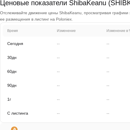
Ценовые показатели ShibaKeanu (SHIB
Отслеживайте движение цены ShibaKeanu, просматривая графики за 
ее размещения в листинг на Poloniex.
Время
Изменение
Изменение в 
Сегодня
--
--
30дн
--
--
60дн
--
--
90дн
--
--
1г
--
--
С листинга
--
--