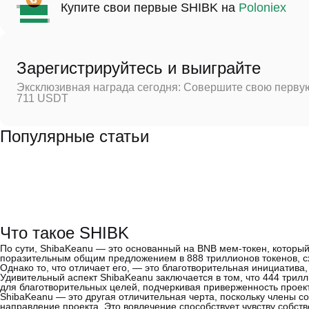
Купите свои первые SHIBK на
Poloniex
Зарегистрируйтесь и выиграйте
Эксклюзивная награда сегодня: Совершите свою первую
711 USDT
Популярные статьи
Что такое SHIBK
По сути, ShibaKeanu — это основанный на BNB мем-токен, которы
поразительным общим предложением в 888 триллионов токенов, с
Однако то, что отличает его, — это благотворительная инициатива,
Удивительный аспект ShibaKeanu заключается в том, что 444 трил
для благотворительных целей, подчеркивая приверженность проек
ShibaKeanu — это другая отличительная черта, поскольку члены 
направление проекта. Это вовлечение способствует чувству собст