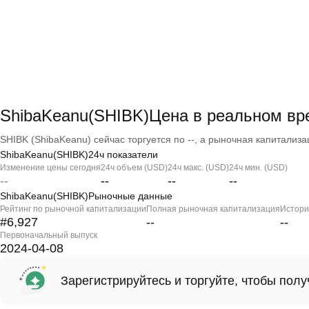
ShibaKeanu(SHIBK)Цена в реальном вр
SHIBK (ShibaKeanu) сейчас торгуется по --, а рыночная капитализац
ShibaKeanu(SHIBK)24ч показатели
Изменение цены сегодня
24ч объем (USD)
24ч макс. (USD)
24ч мин. (USD)
--
--
--
--
ShibaKeanu(SHIBK)Рыночные данные
Рейтинг по рыночной капитализации
Полная рыночная капитализация
Истори
#6,927
--
--
Первоначальный выпуск
2024-04-08
Зарегистрируйтесь и торгуйте, чтобы пол