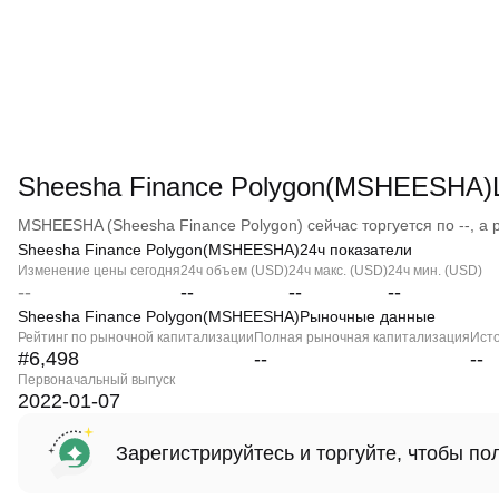
Sheesha Finance Polygon(MSHEESHA)
MSHEESHA (Sheesha Finance Polygon) сейчас торгуется по --, а р
Sheesha Finance Polygon(MSHEESHA)24ч показатели
Изменение цены сегодня
24ч объем (USD)
24ч макс. (USD)
24ч мин. (USD)
--
--
--
--
Sheesha Finance Polygon(MSHEESHA)Рыночные данные
Рейтинг по рыночной капитализации
Полная рыночная капитализация
Ист
#6,498
--
--
Первоначальный выпуск
2022-01-07
Зарегистрируйтесь и торгуйте, чтобы п