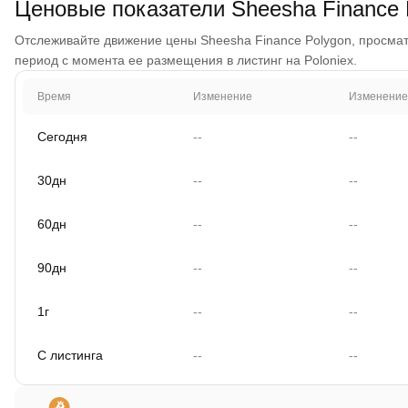
Ценовые показатели Sheesha Finance
Отслеживайте движение цены Sheesha Finance Polygon, просматри
период с момента ее размещения в листинг на Poloniex.
Время
Изменение
Изменение
Сегодня
--
--
30дн
--
--
60дн
--
--
90дн
--
--
1г
--
--
С листинга
--
--