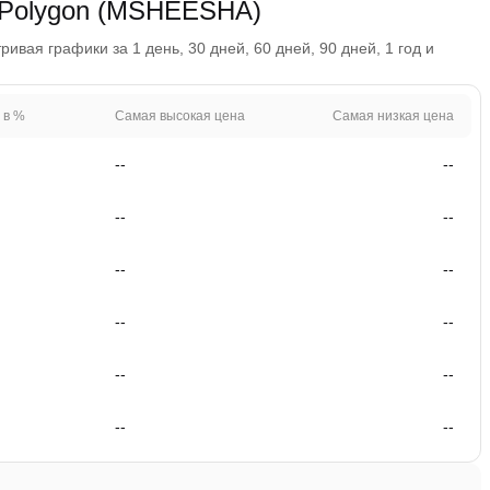
 Polygon (MSHEESHA)
вая графики за 1 день, 30 дней, 60 дней, 90 дней, 1 год и
 в %
Самая высокая цена
Самая низкая цена
--
--
--
--
--
--
--
--
--
--
--
--