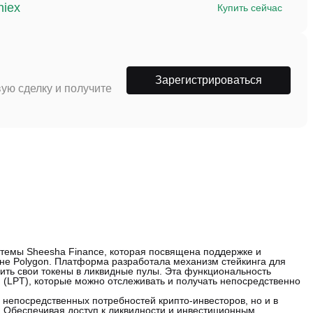
niex
Купить сейчас
Зарегистрироваться
ую сделку и получите
стемы Sheesha Finance, которая посвящена поддержке и
не Polygon. Платформа разработала механизм стейкинга для
ить свои токены в ликвидные пулы. Эта функциональность
 (LPT), которые можно отслеживать и получать непосредственно
 непосредственных потребностей крипто-инвесторов, но и в
 Обеспечивая доступ к ликвидности и инвестиционным