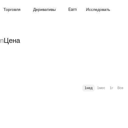
Торговля
Деривативы
Earn
Исследовать
on
Цена
1нед
1мес
1г
Все