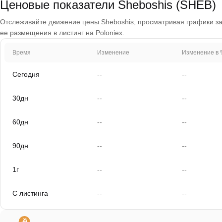
Ценовые показатели Sheboshis (SHEB)
Отслеживайте движение цены Sheboshis, просматривая графики за 1
ее размещения в листинг на Poloniex.
Время
Изменение
Изменение в 
Сегодня
--
--
30дн
--
--
60дн
--
--
90дн
--
--
1г
--
--
С листинга
--
--