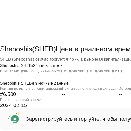
Sheboshis(SHEB)Цена в реальном врем
SHEB (Sheboshis) сейчас торгуется по --, а рыночная капитализация 
Sheboshis(SHEB)24ч показатели
Изменение цены сегодня
24ч объем (USD)
24ч макс. (USD)
24ч мин. (USD)
--
--
--
--
Sheboshis(SHEB)Рыночные данные
Рейтинг по рыночной капитализации
Полная рыночная капитализация
Истори
#6,500
--
--
Первоначальный выпуск
2024-02-15
Зарегистрируйтесь и торгуйте, чтобы пол