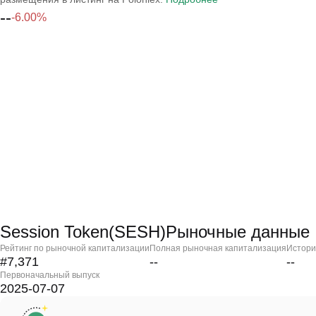
--
-6.00%
Session Token(SESH)Рыночные данные
Рейтинг по рыночной капитализации
Полная рыночная капитализация
Истори
#7,371
--
--
Первоначальный выпуск
2025-07-07