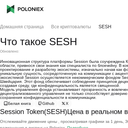
Домашняя страница
Все криптовалюты
SESH
Что такое SESH
Обновлено:
Инновационная структура платформы Session была соучреждена К
области, привнося свои знания как специалиста по блокчейну. В 
проектирование и разработку экосистемы, изначально начав как 
уникальную сущность, сосредоточенную на коммуникации с акцен
экосистемой Session осуществляется некоммерческим фондом Sess
Швейцария. Этот фонд обеспечивает соблюдение принципов децен
создавая среду, где конфиденциальность является священной.
Модель управления фонда устанавливает прозрачность и вовлечен
децентрализованного управления не только способствует доверию 
сохранения конфиденциальности в коммуникации.
Белая книга
Github
X
Session Token(SESH)Цена в реальном 
Отслеживайте движение цены , просматривая графики за 1 день, 30
размещения в листинг на Poloniex.
Подробнее