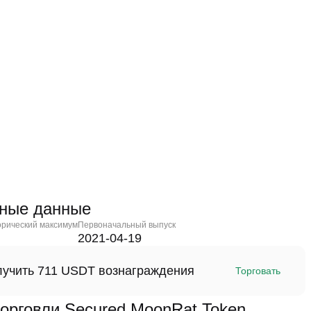
чные данные
орический максимум
Первоначальный выпуск
2021-04-19
олучить 711 USDT вознаграждения
Торговать
рговли Secured MoonRat Token