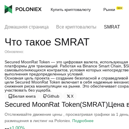
Купить криптовалюту
Рынки
Домашняя страница
Все криптовалюты
SMRAT
Что такое SMRAT
Обновлено:
Secured MoonRat Token — это цифровая валюта, использующая 
платформы для транзакций. Работая на Binance Smart Chain, $
самовыполняющихся контрактов, условия которых непосредствен
выполнения предопределенных условий.
Основная цель проекта — создание безопасной и справедливой 
цели Secured MoonRat Token включает в себя надежные механи
снижения риска манипуляции на рынке. Это обеспечивает сохра
участвовать без ущерба.
Белая книга
Github
X
Secured MoonRat Token(SMRAT)Цена 
Отслеживайте движение цены , просматривая графики за 1 день, 
размещения в листинг на Poloniex.
Подробнее
--
+1.00%