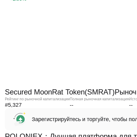
Secured MoonRat Token(SMRAT)Рыно
Рейтинг по рыночной капитализации
Полная рыночная капитализация
Ист
#5,327
--
--
Зарегистрируйтесь и торгуйте, чтобы п
POLONIEX：Лучшая платформа для то