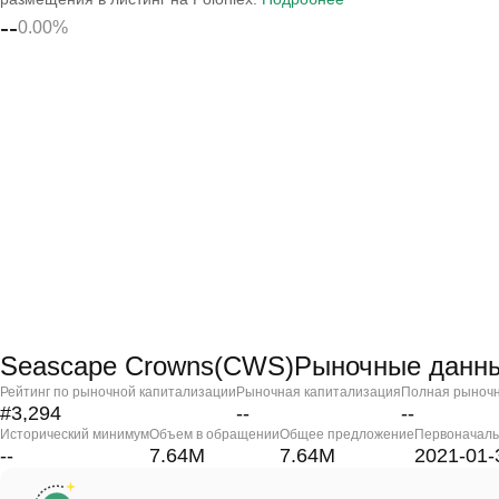
--
0.00%
Seascape Crowns(CWS)Рыночные данн
Рейтинг по рыночной капитализации
Рыночная капитализация
Полная рыночн
#3,294
--
--
Исторический минимум
Объем в обращении
Общее предложение
Первоначаль
--
7.64M
7.64M
2021-01-