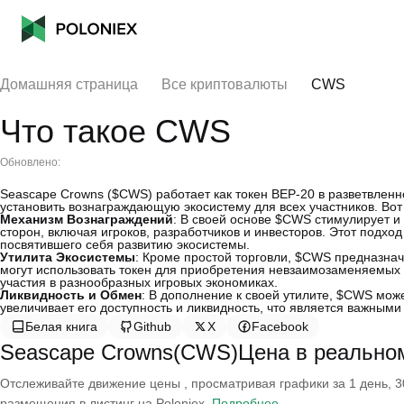
Домашняя страница
Все криптовалюты
CWS
Что такое CWS
Обновлено:
Seascape Crowns ($CWS) работает как токен BEP-20 в разветвленн
установить вознаграждающую экосистему для всех участников. Вот
Механизм Вознаграждений
: В своей основе $CWS стимулирует и
сторон, включая игроков, разработчиков и инвесторов. Этот подхо
посвятившего себя развитию экосистемы.
Утилита Экосистемы
: Кроме простой торговли, $CWS предназнач
могут использовать токен для приобретения невзаимозаменяемых т
участия в разнообразных игровых экономиках.
Ликвидность и Обмен
: В дополнение к своей утилите, $CWS мож
увеличивает его доступность и ликвидность, что является важным
Белая книга
Github
X
Facebook
Seascape Crowns(CWS)Цена в реально
Отслеживайте движение цены , просматривая графики за 1 день, 30
размещения в листинг на Poloniex.
Подробнее