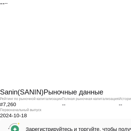
--
--
Sanin(SANIN)Рыночные данные
Рейтинг по рыночной капитализации
Полная рыночная капитализация
Истори
#7,260
--
--
Первоначальный выпуск
2024-10-18
Зарегистрируйтесь и торгуйте, чтобы пол