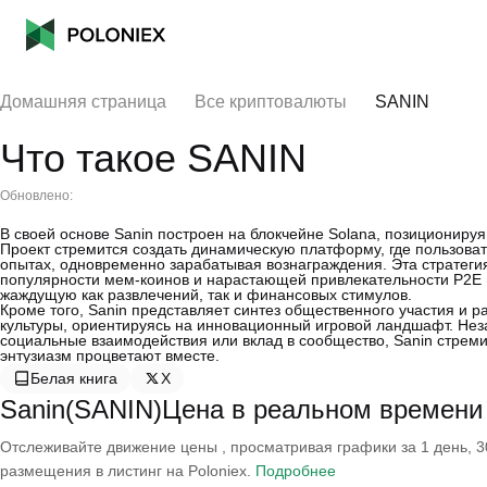
Домашняя страница
Все криптовалюты
SANIN
Что такое SANIN
Обновлено:
В своей основе Sanin построен на блокчейне Solana, позиционируя 
Проект стремится создать динамическую платформу, где пользоват
опытах, одновременно зарабатывая вознаграждения. Эта стратеги
популярности мем-коинов и нарастающей привлекательности P2E 
жаждущую как развлечений, так и финансовых стимулов.
Кроме того, Sanin представляет синтез общественного участия и р
культуры, ориентируясь на инновационный игровой ландшафт. Неза
социальные взаимодействия или вклад в сообщество, Sanin стреми
энтузиазм процветают вместе.
Белая книга
X
Sanin(SANIN)Цена в реальном времени
Отслеживайте движение цены , просматривая графики за 1 день, 30
размещения в листинг на Poloniex.
Подробнее