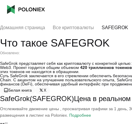
Домашняя страница
Все криптовалюты
SAFEGROK
Что такое SAFEGROK
Обновлено:
SafeGrok представляет себя как криптовалюту с конкретной целью
Web3. Проект гордится общим объемом
420 триллионов токенов
этих токенов не находится в обращении.
Суть SafeGrok заключается в его стремлении обеспечить безопа
Chain. С акцентом на улучшение пользовательского опыта, Safe
финансов (DeFi), обеспечивая удобный интерфейс при продвижени
Белая книга
X
SafeGrok(SAFEGROK)Цена в реальном
Отслеживайте движение цены , просматривая графики за 1 день, 30
размещения в листинг на Poloniex.
Подробнее
--
--