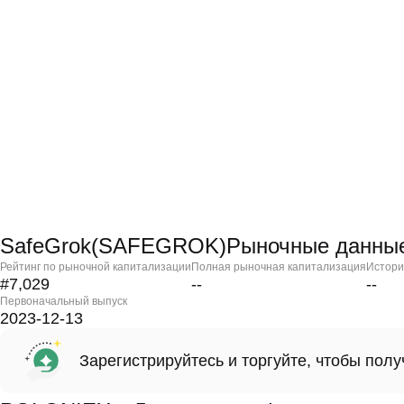
SafeGrok(SAFEGROK)Рыночные данны
Рейтинг по рыночной капитализации
Полная рыночная капитализация
Истори
#7,029
--
--
Первоначальный выпуск
2023-12-13
Зарегистрируйтесь и торгуйте, чтобы пол