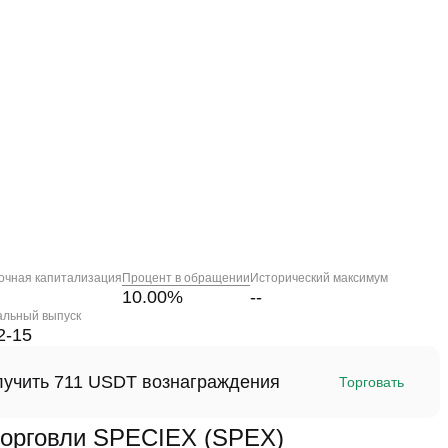
очная капитализация
Процент в обращении
Исторический максимум
10.00
%
--
альный выпуск
2-15
олучить 711 USDT вознаграждения
Торговать
орговли SPECIEX (SPEX)