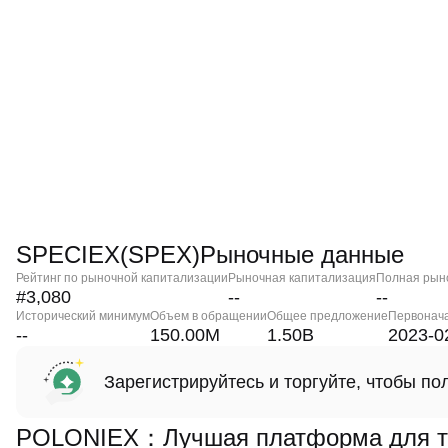
SPECIEX(SPEX)Рыночные данные
Рейтинг по рыночной капитализации
Рыночная капитализация
Полная рын
#3,080
--
--
Исторический минимум
Объем в обращении
Общее предложение
Первонач
--
150.00M
1.50B
2023-0
Зарегистрируйтесь и торгуйте, чтобы п
POLONIEX：Лучшая платформа для т