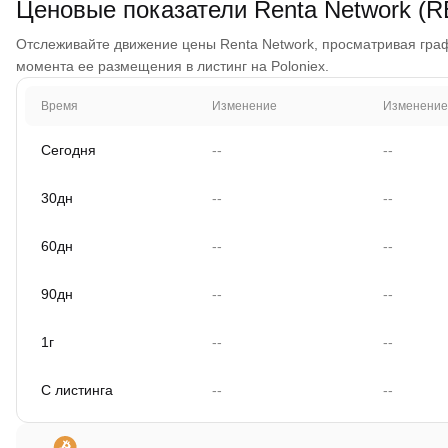
Ценовые показатели Renta Network (
Отслеживайте движение цены Renta Network, просматривая график
момента ее размещения в листинг на Poloniex.
Время
Изменение
Изменение
Сегодня
--
--
30дн
--
--
60дн
--
--
90дн
--
--
1г
--
--
С листинга
--
--