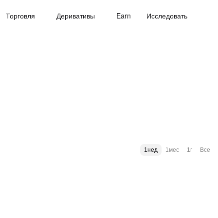
Торговля
Деривативы
Earn
Исследовать
1нед
1мес
1г
Все