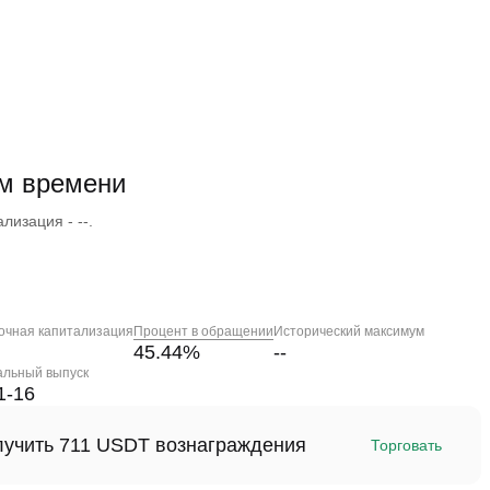
ом времени
лизация - --.
очная капитализация
Процент в обращении
Исторический максимум
45.44
%
--
альный выпуск
1-16
олучить 711 USDT вознаграждения
Торговать