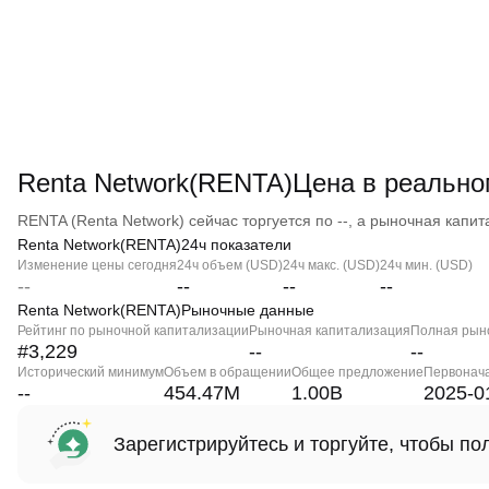
Renta Network(RENTA)Цена в реальн
RENTA (Renta Network) сейчас торгуется по --, а рыночная капита
Renta Network(RENTA)24ч показатели
Изменение цены сегодня
24ч объем (USD)
24ч макс. (USD)
24ч мин. (USD)
--
--
--
--
Renta Network(RENTA)Рыночные данные
Рейтинг по рыночной капитализации
Рыночная капитализация
Полная рын
#3,229
--
--
Исторический минимум
Объем в обращении
Общее предложение
Первонач
--
454.47M
1.00B
2025-0
Зарегистрируйтесь и торгуйте, чтобы п