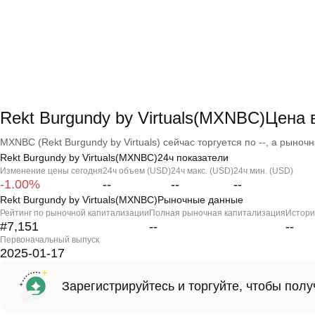
Rekt Burgundy by Virtuals(MXNBC)Цена
MXNBC (Rekt Burgundy by Virtuals) сейчас торгуется по --, а рыночн
Rekt Burgundy by Virtuals(MXNBC)24ч показатели
Изменение цены сегодня
24ч объем (USD)
24ч макс. (USD)
24ч мин. (USD)
-1.00%
--
--
--
Rekt Burgundy by Virtuals(MXNBC)Рыночные данные
Рейтинг по рыночной капитализации
Полная рыночная капитализация
Истори
#7,151
--
--
Первоначальный выпуск
2025-01-17
Зарегистрируйтесь и торгуйте, чтобы пол