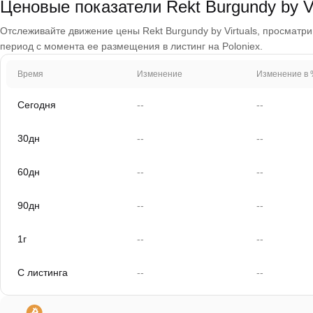
Ценовые показатели Rekt Burgundy by V
Отслеживайте движение цены Rekt Burgundy by Virtuals, просматрива
период с момента ее размещения в листинг на Poloniex.
Время
Изменение
Изменение в 
Сегодня
--
--
30дн
--
--
60дн
--
--
90дн
--
--
1г
--
--
С листинга
--
--