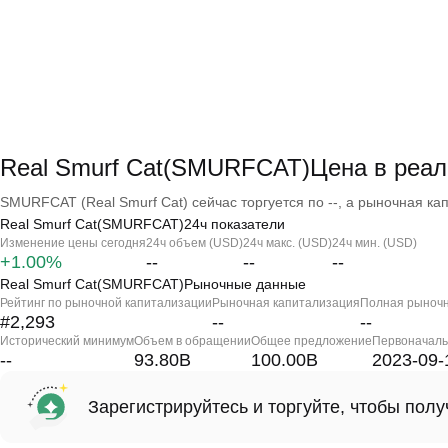
Real Smurf Cat(SMURFCAT)Цена в реа
SMURFCAT (Real Smurf Cat) сейчас торгуется по --, а рыночная кап
Real Smurf Cat(SMURFCAT)24ч показатели
Изменение цены сегодня
24ч объем (USD)
24ч макс. (USD)
24ч мин. (USD)
+1.00%
--
--
--
Real Smurf Cat(SMURFCAT)Рыночные данные
Рейтинг по рыночной капитализации
Рыночная капитализация
Полная рыночн
#2,293
--
--
Исторический минимум
Объем в обращении
Общее предложение
Первоначаль
--
93.80B
100.00B
2023-09-
Зарегистрируйтесь и торгуйте, чтобы пол