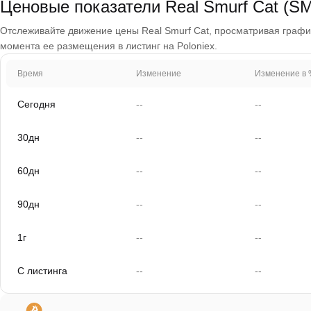
Ценовые показатели Real Smurf Cat (
Отслеживайте движение цены Real Smurf Cat, просматривая графики 
момента ее размещения в листинг на Poloniex.
Время
Изменение
Изменение в 
Сегодня
--
--
30дн
--
--
60дн
--
--
90дн
--
--
1г
--
--
С листинга
--
--