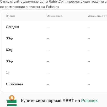
Отслеживайте движение цены RabbitCoin, просматривая графики за 
ее размещения в листинг на Poloniex.
Время
Изменение
Изменение в 
Сегодня
--
--
30дн
--
--
60дн
--
--
90дн
--
--
1г
--
--
С листинга
--
--
Купите свои первые RBBT на
Poloniex