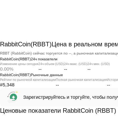
RabbitCoin(RBBT)Цена в реальном вре
RBBT (RabbitCoin) сейчас торгуется по --, а рыночная капитализация
RabbitCoin(RBBT)24ч показатели
Изменение цены сегодня
24ч объем (USD)
24ч макс. (USD)
24ч мин. (USD)
0.00%
--
--
--
RabbitCoin(RBBT)Рыночные данные
Рейтинг по рыночной капитализации
Полная рыночная капитализация
Истори
#5,348
--
--
Зарегистрируйтесь и торгуйте, чтобы пол
Ценовые показатели RabbitCoin (RBBT)