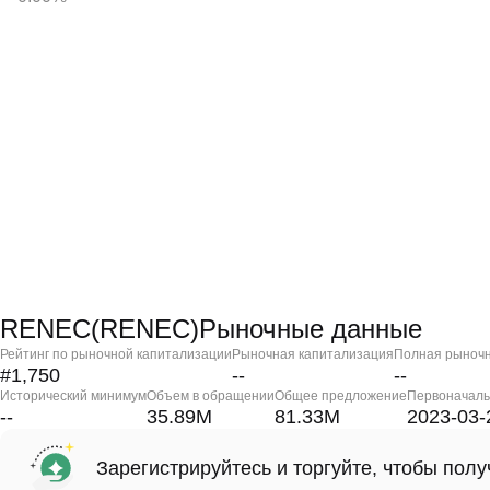
RENEC(RENEC)Рыночные данные
Рейтинг по рыночной капитализации
Рыночная капитализация
Полная рыночн
#1,750
--
--
Исторический минимум
Объем в обращении
Общее предложение
Первоначаль
--
35.89M
81.33M
2023-03-
Зарегистрируйтесь и торгуйте, чтобы пол