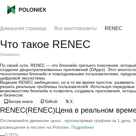
Домашняя страница
Все криптовалюты
RENEC
Что такое RENEC
Обновлено:
По своей сути, RENEC — это блокчейн третьего поколения, которы
создание децентрализованных приложений (DApps). Этот многосл
технологиями блокчейн и повседневными пользователями, предлаг
цифровой экосистемы.
Видение RENEC амбициозно, но в то же время простое: развивать
решать реальные проблемы пользователей. Используя передовые 
возможностям блокчейн и позволить создавать приложения, котор
и бизнесом.
Белая книга
Github
X
RENEC(RENEC)Цена в реальном врем
Отслеживайте движение цены , просматривая графики за 1 день, 30
размещения в листинг на Poloniex.
Подробнее
--
0.00%