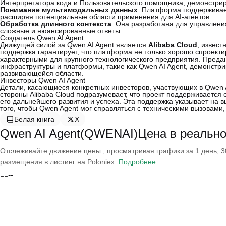
Интерпретатора кода и Пользовательского помощника, демонстрир
Понимание мультимодальных данных
: Платформа поддерживае
расширяя потенциальные области применения для AI-агентов.
Обработка длинного контекста
: Она разработана для управлен
сложные и нюансированные ответы.
Создатель Qwen AI Agent
Движущей силой за Qwen AI Agent является
Alibaba Cloud
, извес
поддержка гарантирует, что платформа не только хорошо спроекти
характерными для крупного технологического предприятия. Предан
инфраструктуры и платформы, такие как Qwen AI Agent, демонстри
развивающейся области.
Инвесторы Qwen AI Agent
Детали, касающиеся конкретных инвесторов, участвующих в Qwen A
стороны Alibaba Cloud подразумевает, что проект поддерживается 
его дальнейшего развития и успеха. Эта поддержка указывает на 
того, чтобы Qwen Agent мог справляться с техническими вызовам
Белая книга
X
Qwen AI Agent(QWENAI)Цена в реальн
Отслеживайте движение цены , просматривая графики за 1 день, 30
размещения в листинг на Poloniex.
Подробнее
--
--