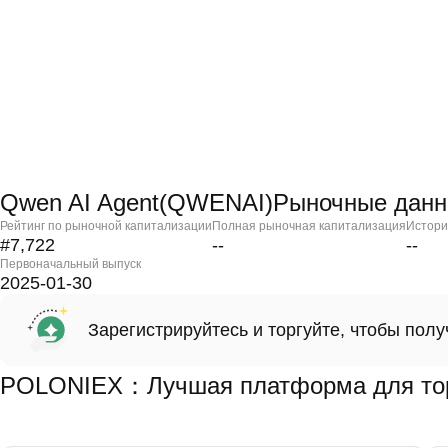
Qwen AI Agent(QWENAI)Рыночные дан
Рейтинг по рыночной капитализации
Полная рыночная капитализация
Истори
#7,722
--
--
Первоначальный выпуск
2025-01-30
Зарегистрируйтесь и торгуйте, чтобы пол
POLONIEX：Лучшая платформа для тор