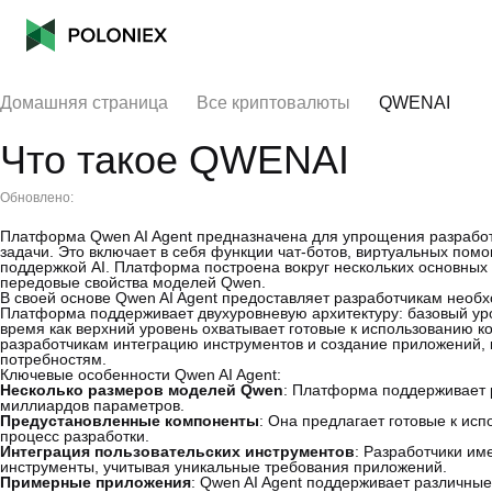
Домашняя страница
Все криптовалюты
QWENAI
Что такое QWENAI
Обновлено:
Платформа Qwen AI Agent предназначена для упрощения разработ
задачи. Это включает в себя функции чат-ботов, виртуальных помо
поддержкой AI. Платформа построена вокруг нескольких основных
передовые свойства моделей Qwen.
В своей основе Qwen AI Agent предоставляет разработчикам необ
Платформа поддерживает двухуровневую архитектуру: базовый уро
время как верхний уровень охватывает готовые к использованию ко
разработчикам интеграцию инструментов и создание приложений, 
потребностям.
Ключевые особенности Qwen AI Agent:
Несколько размеров моделей Qwen
: Платформа поддерживает 
миллиардов параметров.
Предустановленные компоненты
: Она предлагает готовые к ис
процесс разработки.
Интеграция пользовательских инструментов
: Разработчики им
инструменты, учитывая уникальные требования приложений.
Примерные приложения
: Qwen AI Agent поддерживает различны