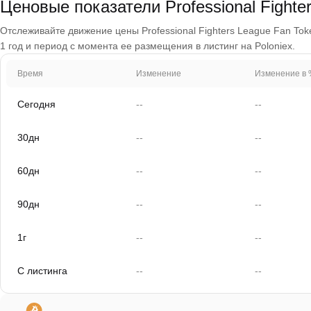
Ценовые показатели Professional Fighte
Отслеживайте движение цены Professional Fighters League Fan Toke
1 год и период с момента ее размещения в листинг на Poloniex.
Время
Изменение
Изменение в 
Сегодня
--
--
30дн
--
--
60дн
--
--
90дн
--
--
1г
--
--
С листинга
--
--