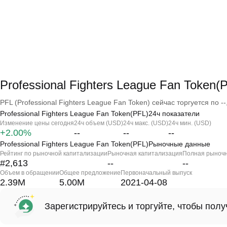
Professional Fighters League Fan Toke
PFL (Professional Fighters League Fan Token) сейчас торгуется по --
Professional Fighters League Fan Token(PFL)24ч показатели
Изменение цены сегодня
24ч объем (USD)
24ч макс. (USD)
24ч мин. (USD)
+2.00%
--
--
--
Professional Fighters League Fan Token(PFL)Рыночные данные
Рейтинг по рыночной капитализации
Рыночная капитализация
Полная рыночн
#2,613
--
--
Объем в обращении
Общее предложение
Первоначальный выпуск
2.39M
5.00M
2021-04-08
Зарегистрируйтесь и торгуйте, чтобы пол