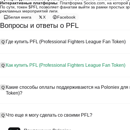
Интерактивные платформы
: Платформа Socios.com, на которой 
По сути, токен $PFL позволяет фанатам выйти за рамки простых з
рекламных мероприятий лиги.
Белая книга
X
Facebook
Вопросы и ответы о PFL
Где купить PFL (Professional Fighters League Fan Token)
Q
A
Централизованные биржи (CEXs) — это один из самых простых и 
Token. Такие биржи предоставляют удобные интерфейсы, высок
Как купить PFL (Professional Fighters League Fan Token)
Q
упрощения торговли. Например, Poloniex поддерживает торгов
предлагает конкурентоспособные торговые комиссии.
A
Начните своё криптопутешествие за четыре шага с Poloniex, б
Процесс покупки Professional Fighters League Fan Token на CE
торговать PFL (Professional Fighters League Fan Token) и шир
Какие способы оплаты поддерживаются на Poloniex для по
Q
1. Создайте учетную запись и пройдите KYC-верификацию.
Token)?
2. Внесите средства на свой счет в фиатных валютах и криптов
3. Найдите в поиске PFL.
A
На Poloniex поддерживаются:
4. Разместите рыночный/лимитный ордер на покупку.
1) Кредитные/дебетовые карты (такие как Visa и Mastercard) д
Что еще я могу сделать со своими PFL?
Q
2) P2P-торговля для покупки USDT у других пользователей с 
3) Банковские переводы для депозитов в фиатных валютах, так