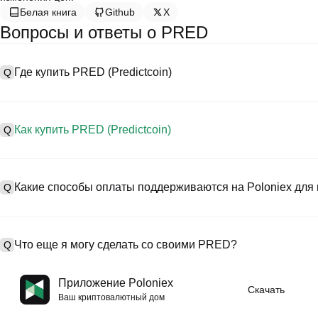
Белая книга
Github
X
Вопросы и ответы о PRED
Где купить PRED (Predictcoin)
Q
A
Централизованные биржи (CEXs) — это один из самых простых и
предоставляют удобные интерфейсы, высокую ликвидность и мн
Как купить PRED (Predictcoin)
Q
Например, Poloniex поддерживает торговлю разнообразными кр
конкурентоспособные торговые комиссии.
A
Начните своё криптопутешествие за четыре шага с Poloniex, б
Процесс покупки Predictcoin на CEX следующий:
торговать PRED (Predictcoin) и широким спектром высококачест
Какие способы оплаты поддерживаются на Poloniex для п
Q
1. Создайте учетную запись и пройдите KYC-верификацию.
2. Внесите средства на свой счет в фиатных валютах и криптов
3. Найдите в поиске PRED.
A
На Poloniex поддерживаются:
4. Разместите рыночный/лимитный ордер на покупку.
1) Кредитные/дебетовые карты (такие как Visa и Mastercard) д
Что еще я могу сделать со своими PRED?
Q
2) P2P-торговля для покупки USDT у других пользователей с 
3) Банковские переводы для депозитов в фиатных валютах, так
дней.
A
Вы можете торговать фьючерсами с использованием USDT или
Приложение Poloniex
Скачать
4) OTC-торговля для крупных сделок на сумму более $100 000 
В то же время вы можете увеличивать количество своих криптов
Ваш криптовалютный дом