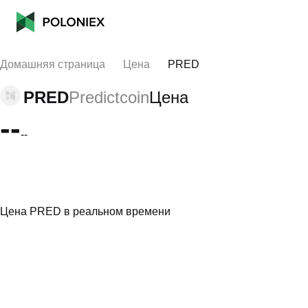
Домашняя страница
Цена
PRED
PRED
Predictcoin
Цена
--
--
Цена PRED в реальном времени