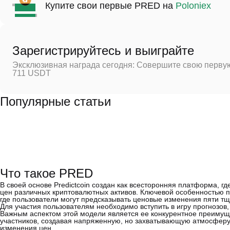
Купите свои первые PRED на
Poloniex
Зарегистрируйтесь и выиграйте
Эксклюзивная награда сегодня: Совершите свою первую
711 USDT
Популярные статьи
Что такое PRED
В своей основе Predictcoin создан как всесторонняя платформа, г
цен различных криптовалютных активов. Ключевой особенностью п
где пользователи могут предсказывать ценовые изменения пяти т
Для участия пользователям необходимо вступить в игру прогнозов
Важным аспектом этой модели является ее конкурентное преимуще
участников, создавая напряженную, но захватывающую атмосферу
изменения цен.