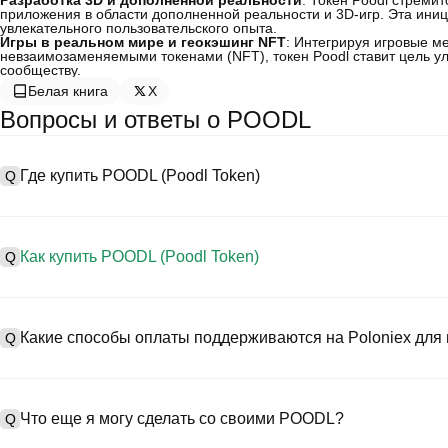
Разработка 3D и дополненной реальности
: Токен Poodl стреми
приложения в области дополненной реальности и 3D-игр. Эта иниц
увлекательного пользовательского опыта.
Игры в реальном мире и геокэшинг NFT
: Интегрируя игровые м
невзаимозаменяемыми токенами (NFT), токен Poodl ставит цель у
сообществу.
Белая книга
X
Вопросы и ответы о POODL
Где купить POODL (Poodl Token)
Q
A
Централизованные биржи (CEXs) — это один из самых простых и
предоставляют удобные интерфейсы, высокую ликвидность и мн
Как купить POODL (Poodl Token)
Q
Например, Poloniex поддерживает торговлю разнообразными к
конкурентоспособные торговые комиссии.
A
Начните своё криптопутешествие за четыре шага с Poloniex, б
Процесс покупки Poodl Token на CEX следующий:
торговать POODL (Poodl Token) и широким спектром высококач
Какие способы оплаты поддерживаются на Poloniex для 
Q
1. Создайте учетную запись и пройдите KYC-верификацию.
2. Внесите средства на свой счет в фиатных валютах и криптов
3. Найдите в поиске POODL.
A
На Poloniex поддерживаются:
4. Разместите рыночный/лимитный ордер на покупку.
1) Кредитные/дебетовые карты (такие как Visa и Mastercard) д
Что еще я могу сделать со своими POODL?
Q
2) P2P-торговля для покупки USDT у других пользователей с 