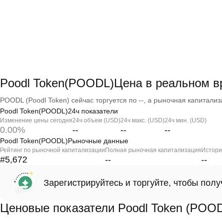
Poodl Token(POODL)Цена в реальном 
POODL (Poodl Token) сейчас торгуется по --, а рыночная капитализа
Poodl Token(POODL)24ч показатели
Изменение цены сегодня
24ч объем (USD)
24ч макс. (USD)
24ч мин. (USD)
0.00%
--
--
--
Poodl Token(POODL)Рыночные данные
Рейтинг по рыночной капитализации
Полная рыночная капитализация
Истори
#5,672
--
--
Зарегистрируйтесь и торгуйте, чтобы пол
Ценовые показатели Poodl Token (POO