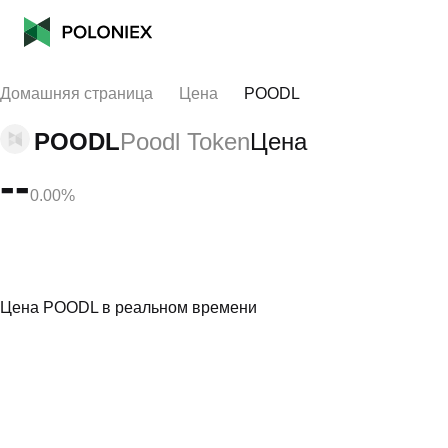
Домашняя страница
Цена
POODL
POODL
Poodl Token
Цена
--
0.00%
Цена POODL в реальном времени