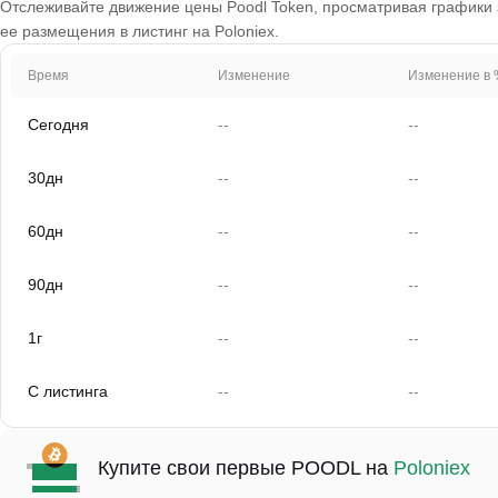
Отслеживайте движение цены Poodl Token, просматривая графики за
ее размещения в листинг на Poloniex.
Время
Изменение
Изменение в 
Сегодня
--
--
30дн
--
--
60дн
--
--
90дн
--
--
1г
--
--
С листинга
--
--
Купите свои первые POODL на
Poloniex