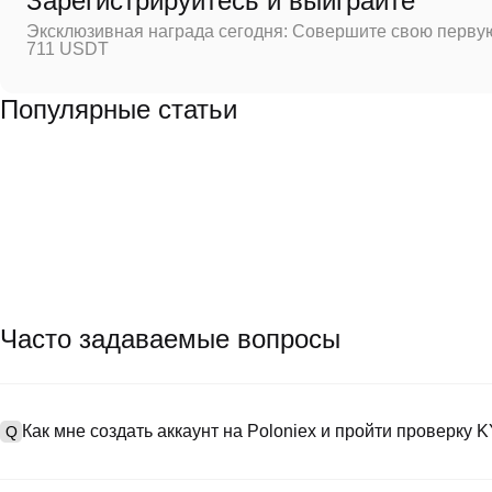
Зарегистрируйтесь и выиграйте
Эксклюзивная награда сегодня: Совершите свою первую
711 USDT
Популярные статьи
Часто задаваемые вопросы
Как мне создать аккаунт на Poloniex и пройти проверку 
Q
Чтобы создать аккаунт, посетите
страницу регистрации
на нашем
A