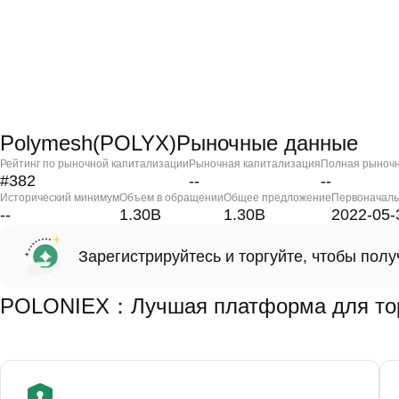
Polymesh(POLYX)Рыночные данные
Рейтинг по рыночной капитализации
Рыночная капитализация
Полная рыночн
#382
--
--
Исторический минимум
Объем в обращении
Общее предложение
Первоначаль
--
1.30B
1.30B
2022-05-
Зарегистрируйтесь и торгуйте, чтобы пол
POLONIEX：Лучшая платформа для тор