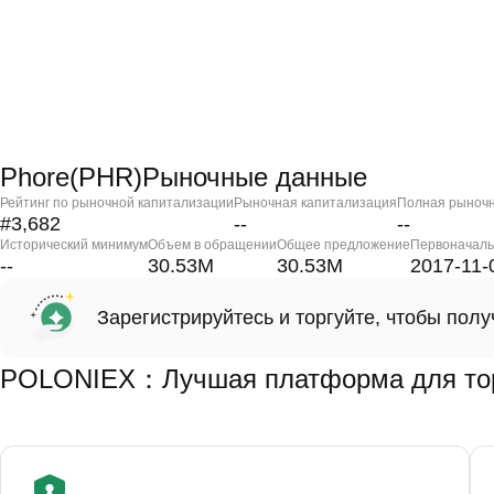
Phore(PHR)Рыночные данные
Рейтинг по рыночной капитализации
Рыночная капитализация
Полная рыночн
#3,682
--
--
Исторический минимум
Объем в обращении
Общее предложение
Первоначаль
--
30.53M
30.53M
2017-11-
Зарегистрируйтесь и торгуйте, чтобы пол
POLONIEX：Лучшая платформа для тор