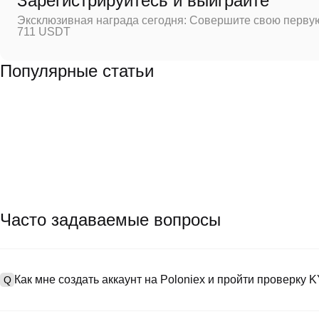
Зарегистрируйтесь и выиграйте
Эксклюзивная награда сегодня: Совершите свою первую
711 USDT
Популярные статьи
Часто задаваемые вопросы
Как мне создать аккаунт на Poloniex и пройти проверку 
Q
Чтобы создать аккаунт, посетите
страницу регистрации
на нашем
A