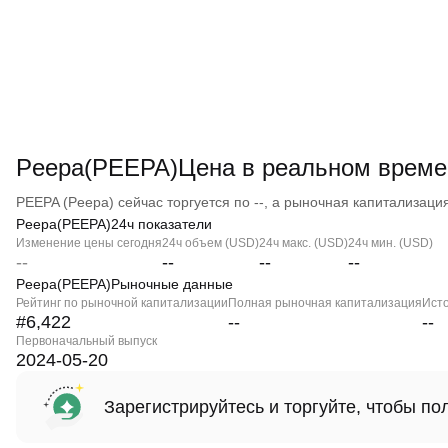
Peepa(PEEPA)Цена в реальном време
PEEPA (Peepa) сейчас торгуется по --, а рыночная капитализация 
Peepa(PEEPA)24ч показатели
Изменение цены сегодня
24ч объем (USD)
24ч макс. (USD)
24ч мин. (USD)
--
--
--
--
Peepa(PEEPA)Рыночные данные
Рейтинг по рыночной капитализации
Полная рыночная капитализация
Ист
#6,422
--
--
Первоначальный выпуск
2024-05-20
Зарегистрируйтесь и торгуйте, чтобы п