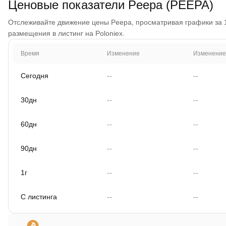
Ценовые показатели Peepa (PEEPA)
Отслеживайте движение цены Peepa, просматривая графики за 1 д
размещения в листинг на Poloniex.
Время
Изменение
Изменение
Сегодня
--
--
30дн
--
--
60дн
--
--
90дн
--
--
1г
--
--
С листинга
--
--