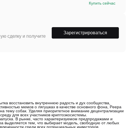
Купить сейчас
Зарегистрироваться
ую сделку и получите
тка восстановить внутреннюю радость и дух сообщества,
тивностью мемов о лягушках в качестве основного фона, Peepa
на тему собак. Уделяя приоритетное внимание децентрализации
среду для всех участников криптоэкосистемы.
запуска. В рынке, часто характеризуемом предпродажами и
a выделяется тем, что выбирает модель, свободную от любых
влеченности среди всех потенциальных инвесторов.