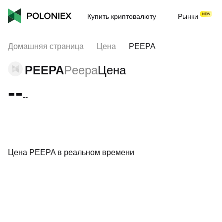
Купить криптовалюту
Рынки
Домашняя страница
Цена
PEEPA
PEEPA
Peepa
Цена
--
--
Цена PEEPA в реальном времени