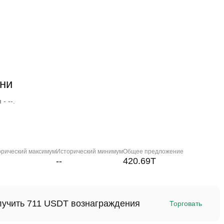
ни
- --.
орический максимум
Исторический минимум
Общее предложение
--
420.69T
олучить 711 USDT вознаграждения
Торговать