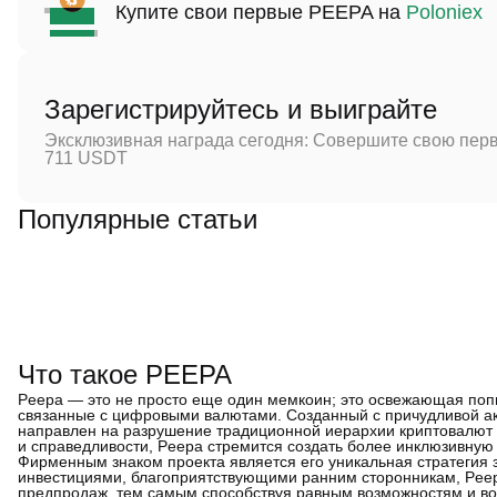
Купите свои первые PEEPA на
Poloniex
Зарегистрируйтесь и выиграйте
Эксклюзивная награда сегодня: Совершите свою перв
711 USDT
Популярные статьи
Что такое PEEPA
Peepa — это не просто еще один мемкоин; это освежающая попы
связанные с цифровыми валютами. Созданный с причудливой ак
направлен на разрушение традиционной иерархии криптовалют 
и справедливости, Peepa стремится создать более инклюзивную 
Фирменным знаком проекта является его уникальная стратегия 
инвестициями, благоприятствующими ранним сторонникам, Peep
предпродаж, тем самым способствуя равным возможностям и во