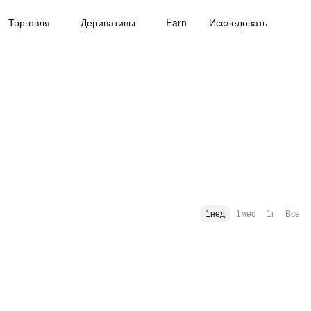
Торговля
Деривативы
Earn
Исследовать
1нед
1мес
1г
Все