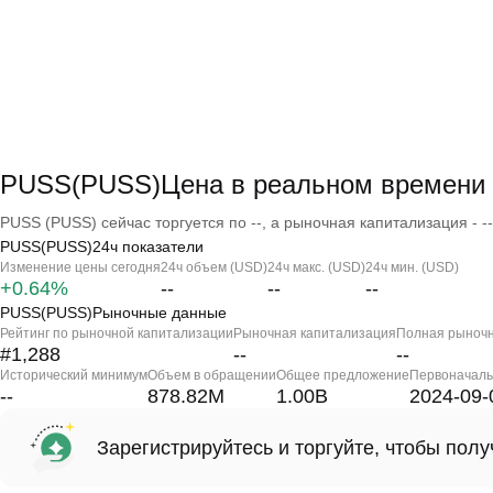
PUSS(PUSS)Цена в реальном времени
PUSS (PUSS) сейчас торгуется по --, а рыночная капитализация - --
PUSS(PUSS)24ч показатели
Изменение цены сегодня
24ч объем (USD)
24ч макс. (USD)
24ч мин. (USD)
+0.64%
--
--
--
PUSS(PUSS)Рыночные данные
Рейтинг по рыночной капитализации
Рыночная капитализация
Полная рыночн
#1,288
--
--
Исторический минимум
Объем в обращении
Общее предложение
Первоначаль
--
878.82M
1.00B
2024-09-
Зарегистрируйтесь и торгуйте, чтобы пол