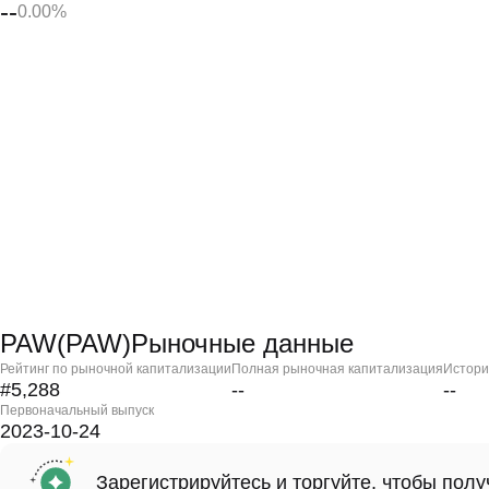
--
0.00%
PAW(PAW)Рыночные данные
Рейтинг по рыночной капитализации
Полная рыночная капитализация
Истори
#5,288
--
--
Первоначальный выпуск
2023-10-24
Зарегистрируйтесь и торгуйте, чтобы пол