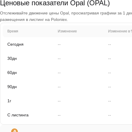
Ценовые показатели Opal (OPAL)
Отслеживайте движение цены Opal, просматривая графики за 1 день
размещения в листинг на Poloniex.
Время
Изменение
Изменение в 
Сегодня
--
--
30дн
--
--
60дн
--
--
90дн
--
--
1г
--
--
С листинга
--
--