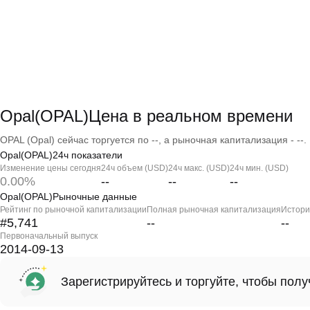
Opal(OPAL)Цена в реальном времени
OPAL (Opal) сейчас торгуется по --, а рыночная капитализация - --.
Opal(OPAL)24ч показатели
Изменение цены сегодня
24ч объем (USD)
24ч макс. (USD)
24ч мин. (USD)
0.00%
--
--
--
Opal(OPAL)Рыночные данные
Рейтинг по рыночной капитализации
Полная рыночная капитализация
Истори
#5,741
--
--
Первоначальный выпуск
2014-09-13
Зарегистрируйтесь и торгуйте, чтобы пол