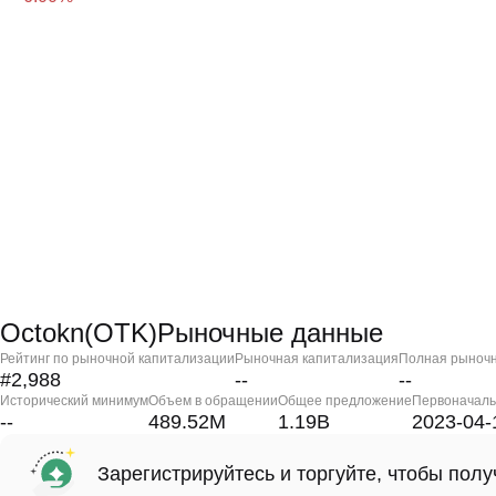
Octokn(OTK)Рыночные данные
Рейтинг по рыночной капитализации
Рыночная капитализация
Полная рыночн
#2,988
--
--
Исторический минимум
Объем в обращении
Общее предложение
Первоначаль
--
489.52M
1.19B
2023-04-
Зарегистрируйтесь и торгуйте, чтобы пол