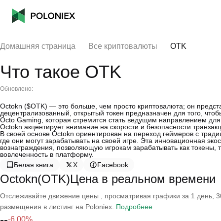
Домашняя страница
Все криптовалюты
OTK
Что такое OTK
Обновлено:
Octokn ($OTK) — это больше, чем просто криптовалюта; он предст
децентрализованный, открытый токен предназначен для того, что
Octo Gaming, которая стремится стать ведущим направлением для 
Octokn акцентирует внимание на скорости и безопасности транзак
В своей основе Octokn ориентирован на переход геймеров с тра
где они могут зарабатывать на своей игре. Эта инновационная эко
вознаграждения, позволяющую игрокам зарабатывать как токены, т
вовлеченность в платформу.
Белая книга
X
Facebook
Octokn(OTK)Цена в реальном времени
Отслеживайте движение цены , просматривая графики за 1 день, 30
размещения в листинг на Poloniex.
Подробнее
--
-6.00%