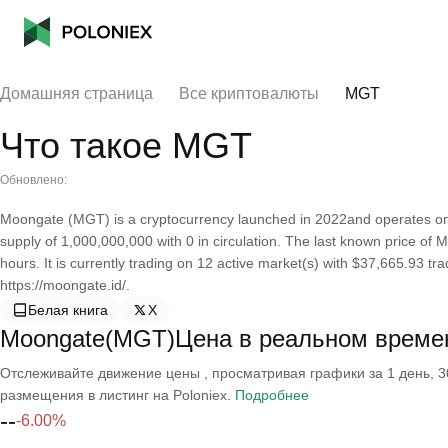
Домашняя страница
Все криптовалюты
MGT
Что такое MGT
Обновлено:
Moongate (MGT) is a cryptocurrency launched in 2022and operates o
supply of 1,000,000,000 with 0 in circulation. The last known price o
hours. It is currently trading on 12 active market(s) with $37,665.93 t
https://moongate.id/.
Белая книга
X
Moongate(MGT)Цена в реальном време
Отслеживайте движение цены , просматривая графики за 1 день, 30
размещения в листинг на Poloniex.
Подробнее
--
-6.00%