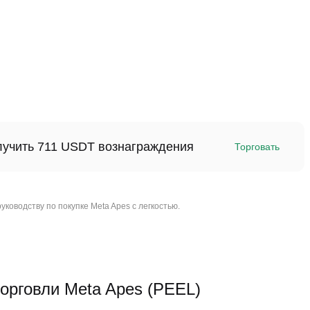
олучить 711 USDT вознаграждения
Торговать
ководству по покупке Meta Apes с легкостью.
рговли Meta Apes (PEEL)