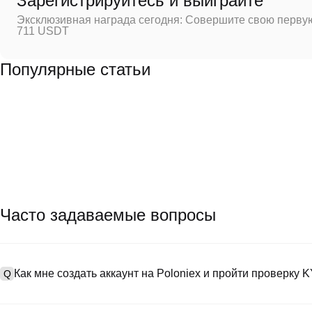
Зарегистрируйтесь и выиграйте
Эксклюзивная награда сегодня: Совершите свою первую
711 USDT
Популярные статьи
Часто задаваемые вопросы
Как мне создать аккаунт на Poloniex и пройти проверку 
Q
Чтобы создать аккаунт, посетите
страницу регистрации
на нашем
A