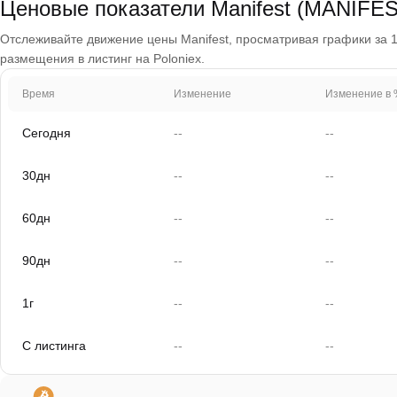
Ценовые показатели Manifest (MANIFE
Отслеживайте движение цены Manifest, просматривая графики за 1 
размещения в листинг на Poloniex.
Время
Изменение
Изменение в 
Сегодня
--
--
30дн
--
--
60дн
--
--
90дн
--
--
1г
--
--
С листинга
--
--