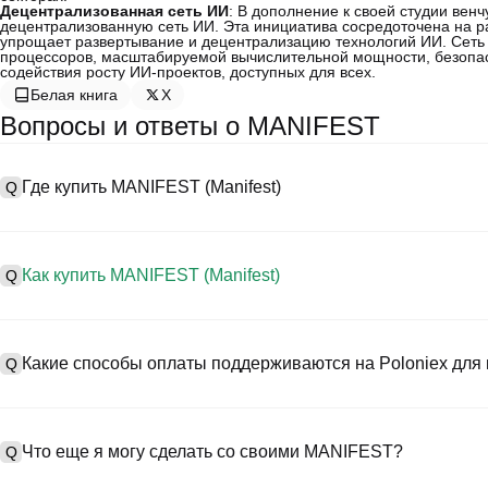
Децентрализованная сеть ИИ
: В дополнение к своей студии вен
децентрализованную сеть ИИ. Эта инициатива сосредоточена на р
упрощает развертывание и децентрализацию технологий ИИ. Сеть
процессоров, масштабируемой вычислительной мощности, безопас
содействия росту ИИ-проектов, доступных для всех.
Белая книга
X
Вопросы и ответы о MANIFEST
Где купить MANIFEST (Manifest)
Q
A
Централизованные биржи (CEXs) — это один из самых простых и
предоставляют удобные интерфейсы, высокую ликвидность и мн
Как купить MANIFEST (Manifest)
Q
Например, Poloniex поддерживает торговлю разнообразными к
конкурентоспособные торговые комиссии.
A
Начните своё криптопутешествие за четыре шага с Poloniex, б
Процесс покупки Manifest на CEX следующий:
торговать MANIFEST (Manifest) и широким спектром высококаче
Какие способы оплаты поддерживаются на Poloniex для 
Q
1. Создайте учетную запись и пройдите KYC-верификацию.
2. Внесите средства на свой счет в фиатных валютах и криптов
3. Найдите в поиске MANIFEST.
A
На Poloniex поддерживаются:
4. Разместите рыночный/лимитный ордер на покупку.
1) Кредитные/дебетовые карты (такие как Visa и Mastercard) д
Что еще я могу сделать со своими MANIFEST?
Q
2) P2P-торговля для покупки USDT у других пользователей с 
3) Банковские переводы для депозитов в фиатных валютах, так