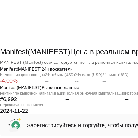
Manifest(MANIFEST)Цена в реальном в
MANIFEST (Manifest) сейчас торгуется по --, а рыночная капитализа
Manifest(MANIFEST)24ч показатели
Изменение цены сегодня
24ч объем (USD)
24ч макс. (USD)
24ч мин. (USD)
-4.00%
--
--
--
Manifest(MANIFEST)Рыночные данные
Рейтинг по рыночной капитализации
Полная рыночная капитализация
Истори
#6,992
--
--
Первоначальный выпуск
2024-11-22
Зарегистрируйтесь и торгуйте, чтобы пол