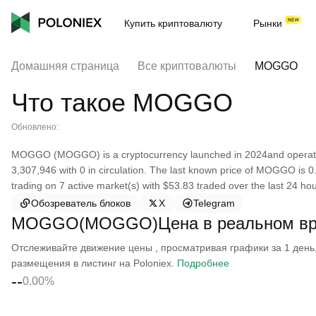
Купить криптовалюту
Рынки
Домашняя страница
Все криптовалюты
MOGGO
Что такое MOGGO
Обновлено:
MOGGO (MOGGO) is a cryptocurrency launched in 2024and operates
3,307,946 with 0 in circulation. The last known price of MOGGO is 0.
trading on 7 active market(s) with $53.83 traded over the last 24 ho
Обозреватель блоков
X
Telegram
MOGGO(MOGGO)Цена в реальном вр
Отслеживайте движение цены , просматривая графики за 1 день, 
размещения в листинг на Poloniex.
Подробнее
--
0.00%