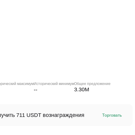
орический максимум
Исторический минимум
Общее предложение
--
3.30M
олучить 711 USDT вознаграждения
Торговать