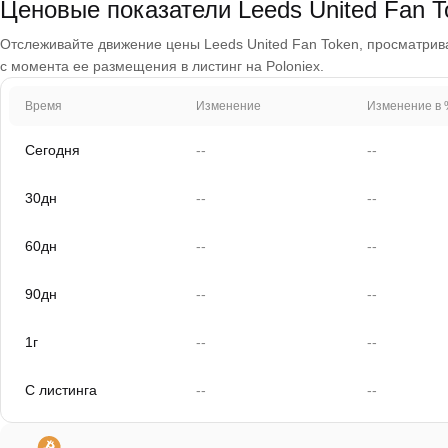
Ценовые показатели Leeds United Fan T
Отслеживайте движение цены Leeds United Fan Token, просматривая
с момента ее размещения в листинг на Poloniex.
Время
Изменение
Изменение в 
Сегодня
--
--
30дн
--
--
60дн
--
--
90дн
--
--
1г
--
--
С листинга
--
--