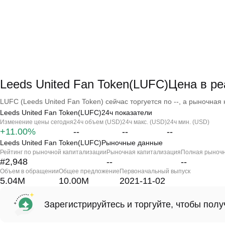
Leeds United Fan Token(LUFC)Цена в р
LUFC (Leeds United Fan Token) сейчас торгуется по --, а рыночная к
Leeds United Fan Token(LUFC)24ч показатели
Изменение цены сегодня
24ч объем (USD)
24ч макс. (USD)
24ч мин. (USD)
+11.00%
--
--
--
Leeds United Fan Token(LUFC)Рыночные данные
Рейтинг по рыночной капитализации
Рыночная капитализация
Полная рыночн
#2,948
--
--
Объем в обращении
Общее предложение
Первоначальный выпуск
5.04M
10.00M
2021-11-02
Зарегистрируйтесь и торгуйте, чтобы пол