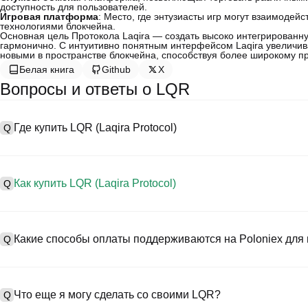
доступность для пользователей.
Игровая платформа
: Место, где энтузиасты игр могут взаимодейс
технологиями блокчейна.
Основная цель Протокола Laqira — создать высоко интегрированн
гармонично. С интуитивно понятным интерфейсом Laqira увеличива
новыми в пространстве блокчейна, способствуя более широкому пр
Белая книга
Github
X
Вопросы и ответы о LQR
Где купить LQR (Laqira Protocol)
Q
A
Централизованные биржи (CEXs) — это один из самых простых и 
предоставляют удобные интерфейсы, высокую ликвидность и мн
Как купить LQR (Laqira Protocol)
Q
Например, Poloniex поддерживает торговлю разнообразными кр
конкурентоспособные торговые комиссии.
A
Начните своё криптопутешествие за четыре шага с Poloniex, б
Процесс покупки Laqira Protocol на CEX следующий:
торговать LQR (Laqira Protocol) и широким спектром высококач
Какие способы оплаты поддерживаются на Poloniex для п
Q
1. Создайте учетную запись и пройдите KYC-верификацию.
2. Внесите средства на свой счет в фиатных валютах и криптов
3. Найдите в поиске LQR.
A
На Poloniex поддерживаются:
4. Разместите рыночный/лимитный ордер на покупку.
1) Кредитные/дебетовые карты (такие как Visa и Mastercard) д
Что еще я могу сделать со своими LQR?
Q
2) P2P-торговля для покупки USDT у других пользователей с 