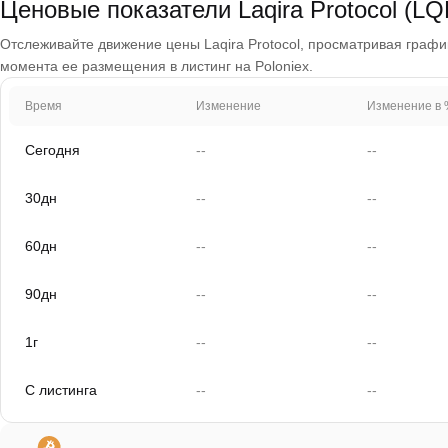
Ценовые показатели Laqira Protocol (LQ
Отслеживайте движение цены Laqira Protocol, просматривая графики
момента ее размещения в листинг на Poloniex.
Время
Изменение
Изменение в 
Сегодня
--
--
30дн
--
--
60дн
--
--
90дн
--
--
1г
--
--
С листинга
--
--