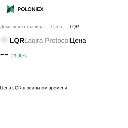
Домашняя страница
Цена
LQR
LQR
Laqira Protocol
Цена
--
+29.00%
Цена LQR в реальном времени