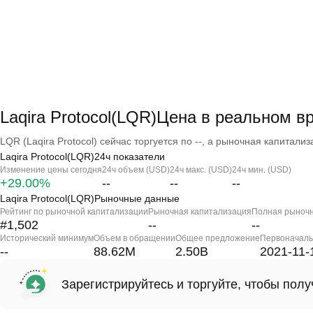
Laqira Protocol(LQR)Цена в реальном в
LQR (Laqira Protocol) сейчас торгуется по --, а рыночная капитализа
Laqira Protocol(LQR)24ч показатели
Изменение цены сегодня
24ч объем (USD)
24ч макс. (USD)
24ч мин. (USD)
+29.00%
--
--
--
Laqira Protocol(LQR)Рыночные данные
Рейтинг по рыночной капитализации
Рыночная капитализация
Полная рыночн
#1,502
--
--
Исторический минимум
Объем в обращении
Общее предложение
Первоначаль
--
88.62M
2.50B
2021-11-
Зарегистрируйтесь и торгуйте, чтобы пол